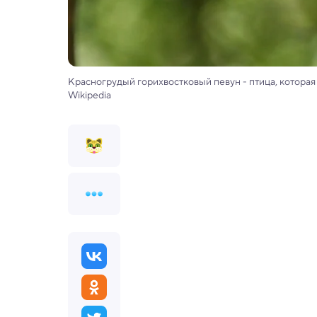
Красногрудый горихвостковый певун - птица, котора
Wikipedia