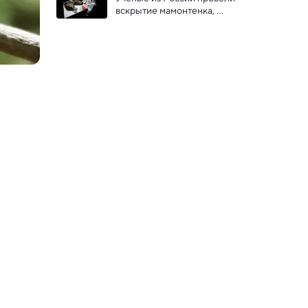
вскрытие мамонтенка, 
сохранившегося в вечной 
мерзлоте