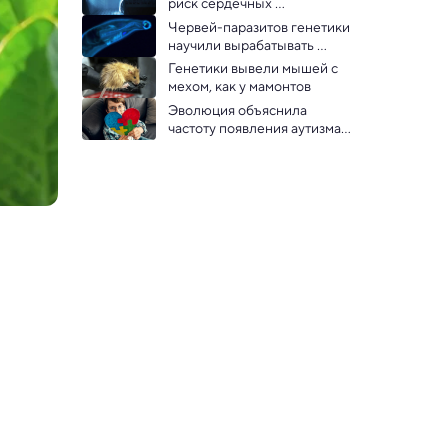
риск сердечных 
заболеваний: исследование
Червей-паразитов генетики 
научили вырабатывать 
лекарства
Генетики вывели мышей с 
мехом, как у мамонтов
Эволюция объяснила 
частоту появления аутизма у 
людей