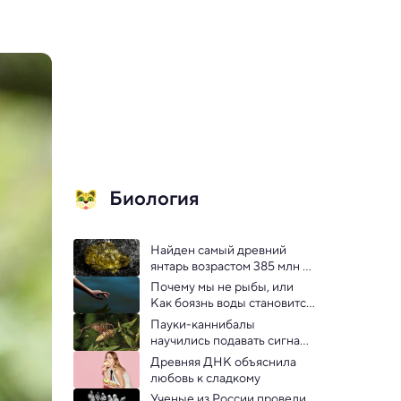
Биология
Найден самый древний 
янтарь возрастом 385 млн 
лет — старше динозавров
Почему мы не рыбы, или 
Как боязнь воды становится 
фобией  
Пауки-каннибалы 
научились подавать сигнал 
жизни, чтобы их не съели 
Древняя ДНК объяснила 
сородичи
любовь к сладкому
Ученые из России провели 