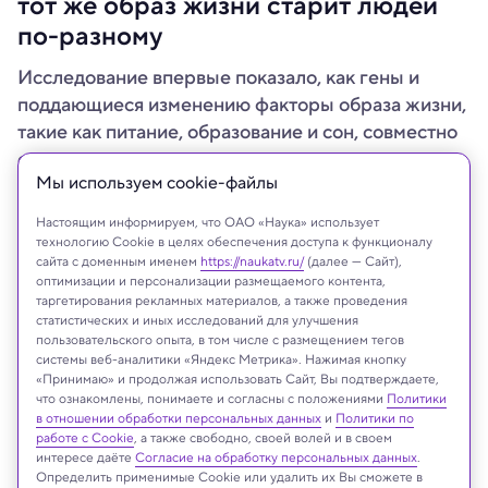
тот же образ жизни старит людей
по-разному
Исследование впервые показало, как гены и
поддающиеся изменению факторы образа жизни,
такие как питание, образование и сон, совместно
определяют внутренние возможности.
Мы используем сookie-файлы
Настоящим информируем, что ОАО «Наука» использует
технологию Cookie в целях обеспечения доступа к функционалу
сайта с доменным именем
https://naukatv.ru/
(далее — Сайт),
оптимизации и персонализации размещаемого контента,
таргетирования рекламных материалов, а также проведения
статистических и иных исследований для улучшения
пользовательского опыта, в том числе с размещением тегов
системы веб-аналитики «Яндекс Метрика». Нажимая кнопку
«Принимаю» и продолжая использовать Сайт, Вы подтверждаете,
что ознакомлены, понимаете и согласны с положениями
Политики
в отношении обработки персональных данных
и
Политики по
работе с Cookie
, а также свободно, своей волей и в своем
Marco Di Stefano/Shutterstock/FOTODOM
интересе даёте
Согласие на обработку персональных данных
.
Определить применимые Cookie или удалить их Вы сможете в