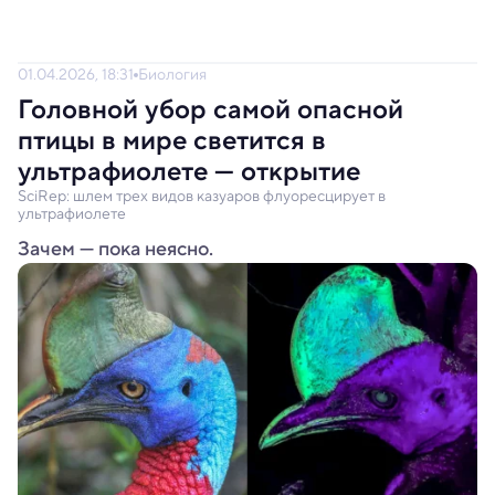
01.04.2026, 18:31
Биология
Головной убор самой опасной
птицы в мире светится в
ультрафиолете — открытие
SciRep: шлем трех видов казуаров флуоресцирует в
ультрафиолете
Зачем — пока неясно.