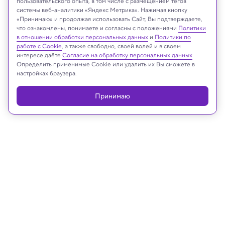
пользовательского опыта, в том числе с размещением тегов
системы веб-аналитики «Яндекс Метрика». Нажимая кнопку
«Принимаю» и продолжая использовать Сайт, Вы подтверждаете,
что ознакомлены, понимаете и согласны с положениями
Политики
Реклама
в отношении обработки персональных данных
и
Политики по
работе с Cookie
, а также свободно, своей волей и в своем
интересе даёте
Согласие на обработку персональных данных
.
Определить применимые Cookie или удалить их Вы сможете в
настройках браузера.
Принимаю
24.04.2026, 16:53
Техника и технологии
В Европе испытали плавучую
установку, превращающую тепло
океана в электричество