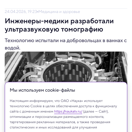
24.04.2026, 19:23
Медицина и здоровье
Инженеры-медики разработали
ультразвуковую томографию
Технологию испытали на добровольцах в ваннах с
водой.
Мы используем сookie-файлы
Настоящим информируем, что ОАО «Наука» использует
технологию Cookie в целях обеспечения доступа к функционалу
сайта с доменным именем
https://naukatv.ru/
(далее — Сайт),
оптимизации и персонализации размещаемого контента,
таргетирования рекламных материалов, а также проведения
IEEE Xplore
статистических и иных исследований для улучшения