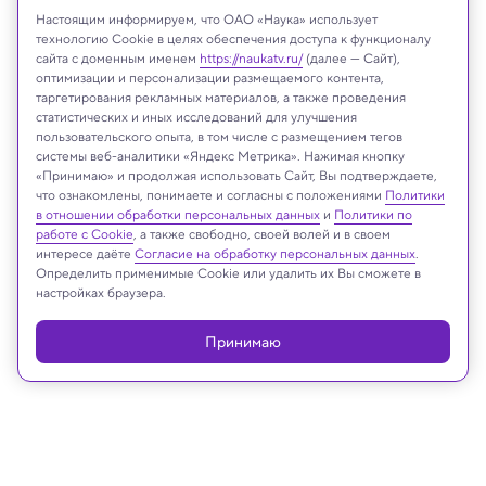
Настоящим информируем, что ОАО «Наука» использует
технологию Cookie в целях обеспечения доступа к функционалу
сайта с доменным именем
https://naukatv.ru/
(далее — Сайт),
оптимизации и персонализации размещаемого контента,
таргетирования рекламных материалов, а также проведения
статистических и иных исследований для улучшения
пользовательского опыта, в том числе с размещением тегов
системы веб-аналитики «Яндекс Метрика». Нажимая кнопку
Shutterstock
«Принимаю» и продолжая использовать Сайт, Вы подтверждаете,
что ознакомлены, понимаете и согласны с положениями
Политики
в отношении обработки персональных данных
и
Политики по
работе с Cookie
, а также свободно, своей волей и в своем
интересе даёте
Согласие на обработку персональных данных
.
Реклама
Определить применимые Cookie или удалить их Вы сможете в
настройках браузера.
Принимаю