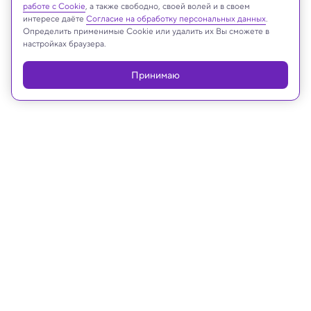
Реклама
работе с Cookie
, а также свободно, своей волей и в своем
интересе даёте
Согласие на обработку персональных данных
.
Определить применимые Cookie или удалить их Вы сможете в
настройках браузера.
Принимаю
02.06.2026, 12:15
Археология
Полосы в пещере в Уэльсе
оказались древнейшей наскальной
живописью в Британии
Quaternary подтвердил рукотворное происхождение 17000-
летнего рисунка в Уэльсе
Долгие годы считалось, что у них естественное