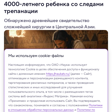
4000-летнего ребенка со следами
трепанации
Обнаружено древнейшее свидетельство
сложнейшей хирургии в Центральной Азии.
Мы используем сookie-файлы
Настоящим информируем, что ОАО «Наука» использует
технологию Cookie в целях обеспечения доступа к функционалу
сайта с доменным именем
https://naukatv.ru/
(далее — Сайт),
оптимизации и персонализации размещаемого контента,
таргетирования рекламных материалов, а также проведения
статистических и иных исследований для улучшения
пользовательского опыта, в том числе с размещением тегов
Иллюстрация: ChatGPT
системы веб-аналитики «Яндекс Метрика». Нажимая кнопку
«Принимаю» и продолжая использовать Сайт, Вы подтверждаете,
что ознакомлены, понимаете и согласны с положениями
Политики
в отношении обработки персональных данных
и
Политики по