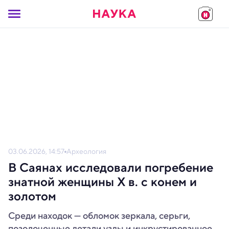
03.06.2026, 14:57
Археология
В Саянах исследовали погребение
знатной женщины X в. с конем и
золотом
Среди находок — обломок зеркала, серьги,
позолоченные детали узды и инкрустированное