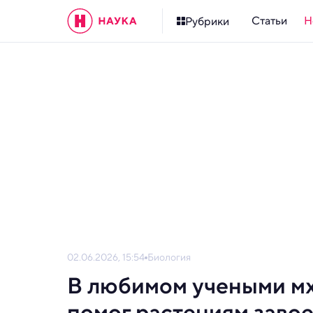
Статьи
Н
Рубрики
02.06.2026, 15:54
Биология
В любимом учеными мх
помог растениям завое