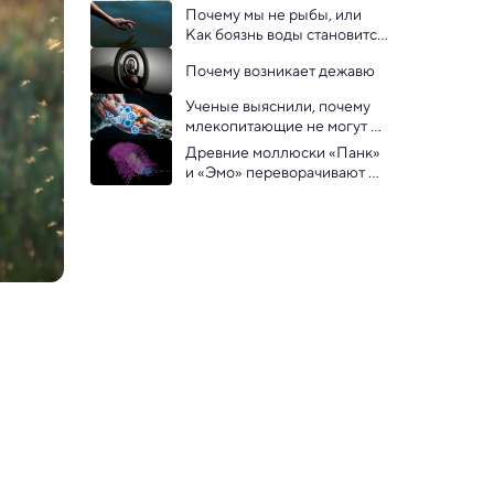
стрессе,  действительно 
Почему мы не рыбы, или 
«кричат»
Как боязнь воды становится 
фобией  
Почему возникает дежавю
Ученые выяснили, почему 
млекопитающие не могут 
отращивать конечности
Древние моллюски «Панк» 
и «Эмо» переворачивают 
представления о ранней 
эволюции