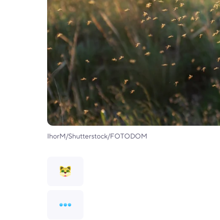
IhorM/Shutterstock/FOTODOM