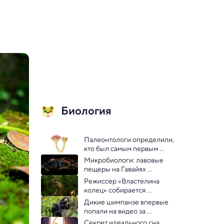
Биология
Палеонтологи определили, 
кто был самым первым 
хищником в истории
Микробиологи: лавовые 
пещеры на Гавайях 
содержат тысячи 
Режиссер «Властелина 
неизвестных видов 
колец» собирается 
бактерий
возродить 3-метровую 
Дикие шимпанзе впервые 
древнюю птицу моа
попали на видео за 
поеданием забродивших 
Секрет идеального сна 