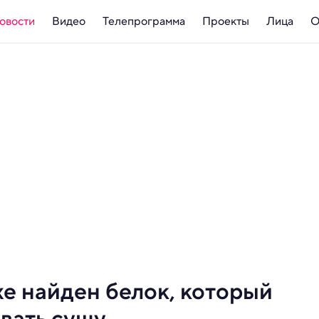
овости
Видео
Телепрограмма
Проекты
Лица
О
е найден белок, который
вать сушу