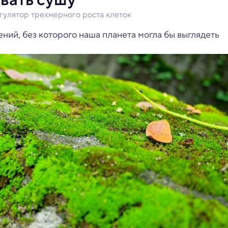
гулятор трехмерного роста клеток
ний, без которого наша планета могла бы выглядеть