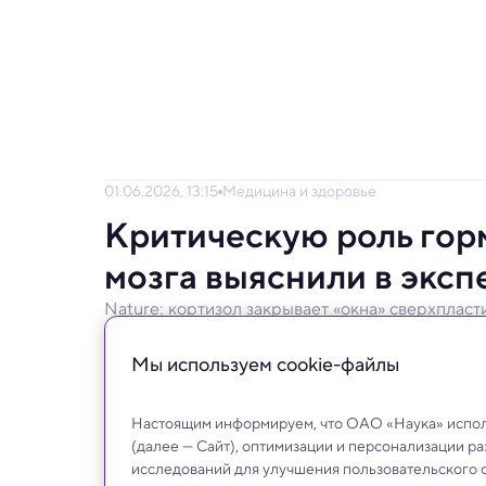
01.06.2026, 13:15
Медицина и здоровье
Критическую роль горм
мозга выяснили в экс
Nature: кортизол закрывает «окна» сверхпласт
Поэтому в раннем детстве стресс может 
Мы используем сookie-файлы
Настоящим информируем, что ОАО «Наука» исполь
(далее — Сайт), оптимизации и персонализации р
исследований для улучшения пользовательского 