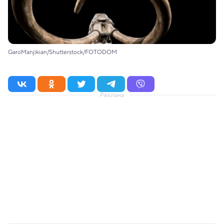
GaroManjikian/Shutterstock/FOTODOM
Реклама