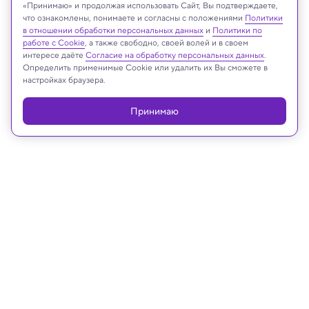
«Принимаю» и продолжая использовать Сайт, Вы подтверждаете,
что ознакомлены, понимаете и согласны с положениями
Политики
в отношении обработки персональных данных
и
Политики по
Реклама
работе с Cookie
, а также свободно, своей волей и в своем
интересе даёте
Согласие на обработку персональных данных
.
Определить применимые Cookie или удалить их Вы сможете в
настройках браузера.
Принимаю
10.04.2025, 12:05
Археология
В пустыне Сахара раньше жили
бегемоты и крокодилы — выяснили
химики