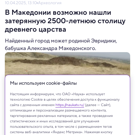
10.04.2025, 13:10
Археология
В Македонии возможно нашли
затерянную 2500-летнюю столицу
древнего царства
Найденный город может родиной Эвридики,
бабушка Александра Македонского.
Мы используем сookie-файлы
Настоящим информируем, что ОАО «Наука» использует
технологию Cookie в целях обеспечения доступа к функционалу
сайта с доменным именем
https://naukatv.ru/
(далее — Сайт),
оптимизации и персонализации размещаемого контента,
таргетирования рекламных материалов, а также проведения
статистических и иных исследований для улучшения
пользовательского опыта, в том числе с размещением тегов
Cal Poly Humboldt's Cultural Resources Facility
системы веб-аналитики «Яндекс Метрика». Нажимая кнопку