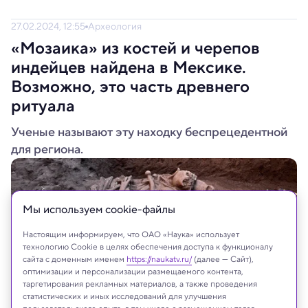
27.02.2024, 12:55
Археология
«Мозаика» из костей и черепов
индейцев найдена в Мексике.
Возможно, это часть древнего
ритуала
Ученые называют эту находку беспрецедентной
для региона.
Мы используем сookie-файлы
Настоящим информируем, что ОАО «Наука» использует
технологию Cookie в целях обеспечения доступа к функционалу
сайта с доменным именем
https://naukatv.ru/
(далее — Сайт),
оптимизации и персонализации размещаемого контента,
таргетирования рекламных материалов, а также проведения
статистических и иных исследований для улучшения