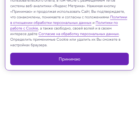
пользовательского опыта, в том числе с размещением тегов
системы веб-аналитики «Яндекс Метрика». Нажимая кнопку
INAH
«Принимаю» и продолжая использовать Сайт, Вы подтверждаете,
что ознакомлены, понимаете и согласны с положениями
Политики
в отношении обработки персональных данных
и
Политики по
работе с Cookie
, а также свободно, своей волей и в своем
интересе даёте
Согласие на обработку персональных данных
.
Реклама
Определить применимые Cookie или удалить их Вы сможете в
настройках браузера.
Принимаю
22.02.2024, 13:41
Археология
Новые даты крупнейшего
захоронения древних людей под