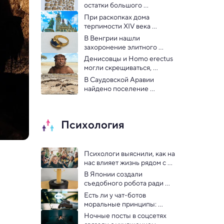
остатки большого 
общественного здания 
При раскопках дома 
примерно 4000 года до н. э.
терпимости XIV века 
найдено бережное 
В Венгрии нашли 
захоронение младенца
захоронение элитного 
всадника X века эпохи 
Денисовцы и Homo erectus 
завоевания
могли скрещиваться, 
показало исследование 
В Саудовской Аравии 
ископаемых зубов
найдено поселение 
возрастом 11 000 лет
Психология
Психологи выяснили, как на 
нас влияет жизнь рядом с 
родственниками
В Японии создали 
съедобного робота ради 
научного эксперимента
Есть ли у чат-ботов 
моральные принципы: 
масштабное исследование 
Ночные посты в соцсетях 
выявило закономерности 