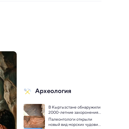
Археология
В Кыргызстане обнаружили 
2000-летние захоронения 
на Шелковом пути
Палеонтологи открыли 
новый вид морских чудовищ 