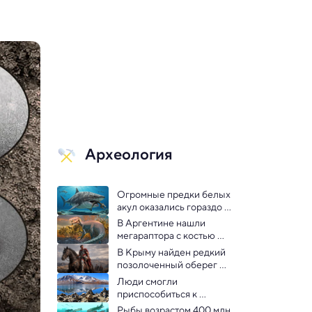
Археология
Огромные предки белых 
акул оказались гораздо 
древнее, чем думали 
В Аргентине нашли 
палеонтологи
мегараптора с костью 
крокодила во рту
В Крыму найден редкий 
позолоченный оберег 
древнеримского воина
Люди смогли 
приспособиться к 
высокогорью и заселить 
Рыбы возрастом 400 млн 