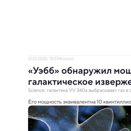
12.01.2026, 10:37
Космос
«Уэбб» обнаружил мо
галактическое изверж
Science: галактика VV 340a выбрасывает газ в 
Его мощность эквивалентна 10 квинтиллио