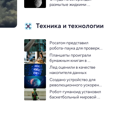
размытые жидкими 
потоками овраги — решение 
загадки
Техника и технологии
Росатом представил 
робота-паука для проверки 
ядерных реакторов
Планшеты проиграли 
бумажным книгам в 
неожиданном 
Лед оценили в качестве 
эксперименте
накопителя данных
Создано устройство для 
революционного ускорения 
интернета
Робот-гуманоид установил 
баскетбольный мировой 
рекорд: видео