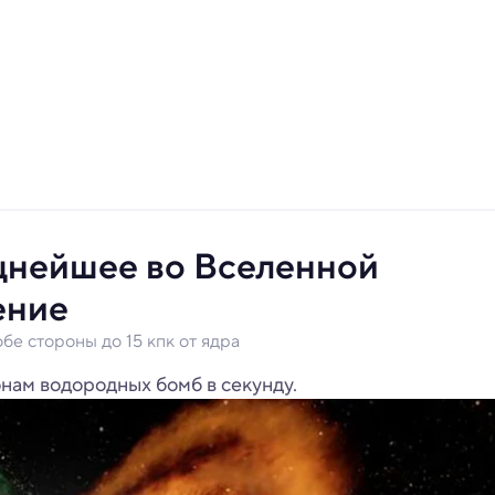
щнейшее во Вселенной
ение
обе стороны до 15 кпк от ядра
нам водородных бомб в секунду.