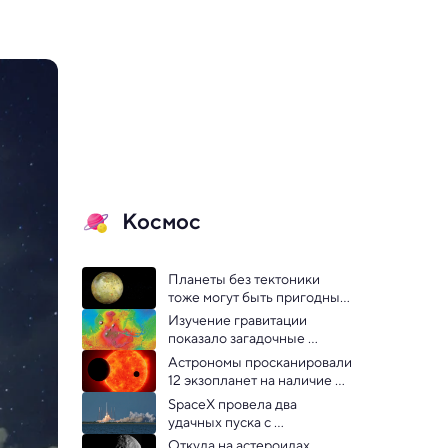
Космос
Планеты без тектоники 
тоже могут быть пригодны 
для жизни — новые выводы
Изучение гравитации 
показало загадочные 
структуры под 
Астрономы просканировали 
поверхностью Марса
12 экзопланет на наличие 
техногенных сигналов
SpaceX провела два 
удачных пуска с 
промежутком в пять часов
Откуда на астероидах 