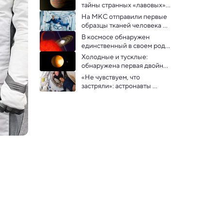
тайны странных «лавовых» 
экзопланет
На МКС отправили первые 
образцы тканей человека 
для изучения влияния 
В космосе обнаружен 
невесомости на старение
единственный в своем роде 
источник  радиоволн
Холодные и тусклые: 
обнаружена первая двойная 
система «недозвезд» — 
«Не чувствуем, что 
коричневых карликов
застряли»: астронавты 
Starliner рассказали, как 
ощущаются 8 месяцев на 
МКС