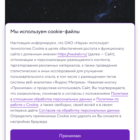
Мы используем сookie-файлы
Настоящим информируем, что ОАО «Наука» использует
технологию Cookie в целях обеспечения доступа к функционалу
сайта с доменным именем
https://naukatv.ru/
(далее — Сайт),
оптимизации и персонализации размещаемого контента,
таргетирования рекламных материалов, а также проведения
Petr Horálek
статистических и иных исследований для улучшения
пользовательского опыта, в том числе с размещением тегов
системы веб-аналитики «Яндекс Метрика». Нажимая кнопку
«Принимаю» и продолжая использовать Сайт, Вы подтверждаете,
что ознакомлены, понимаете и согласны с положениями
Политики
Реклама
в отношении обработки персональных данных
и
Политики по
работе с Cookie
, а также свободно, своей волей и в своем
интересе даёте
Согласие на обработку персональных данных
.
Определить применимые Cookie или удалить их Вы сможете в
настройках браузера.
Принимаю