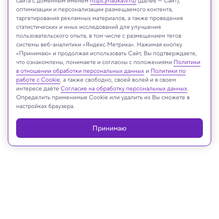
сайта с доменным именем
https://naukatv.ru/
(далее — Сайт),
оптимизации и персонализации размещаемого контента,
таргетирования рекламных материалов, а также проведения
NASA/Goddard/SwRI/JHU-APL/Tod R. Lauer (NOIRLab)
статистических и иных исследований для улучшения
пользовательского опыта, в том числе с размещением тегов
системы веб-аналитики «Яндекс Метрика». Нажимая кнопку
«Принимаю» и продолжая использовать Сайт, Вы подтверждаете,
что ознакомлены, понимаете и согласны с положениями
Политики
Реклама
в отношении обработки персональных данных
и
Политики по
работе с Cookie
, а также свободно, своей волей и в своем
интересе даёте
Согласие на обработку персональных данных
.
Определить применимые Cookie или удалить их Вы сможете в
настройках браузера.
Принимаю
25.10.2022, 17:50
Космос
Астрофизики МГУ нашли в космосе