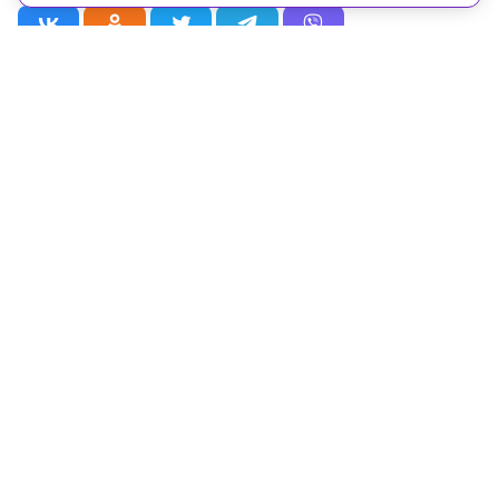
Рубрики
Статьи
Новости
Видео
Телепрограмма
Проекты
Лица
О телеканале
© ОАО «Наука». Все права на любые материалы, опубликованные
на сайте, защищены в соответствии с российским и
международным законодательством об авторском праве и смежных