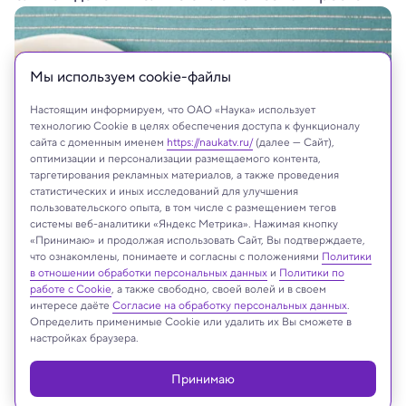
Мы используем сookie-файлы
Настоящим информируем, что ОАО «Наука» использует
технологию Cookie в целях обеспечения доступа к функционалу
сайта с доменным именем
https://naukatv.ru/
(далее — Сайт),
оптимизации и персонализации размещаемого контента,
таргетирования рекламных материалов, а также проведения
статистических и иных исследований для улучшения
пользовательского опыта, в том числе с размещением тегов
системы веб-аналитики «Яндекс Метрика». Нажимая кнопку
«Принимаю» и продолжая использовать Сайт, Вы подтверждаете,
что ознакомлены, понимаете и согласны с положениями
Политики
в отношении обработки персональных данных
и
Политики по
На сайте могут быть использованы материалы
работе с Cookie
, а также свободно, своей волей и в своем
интернет-ресурсов Facebook и Instagram,
интересе даёте
Согласие на обработку персональных данных
.
Определить применимые Cookie или удалить их Вы сможете в
владельцем которых является компания Meta
настройках браузера.
Platforms Inc., запрещённая на территории
Российской Федерации
Принимаю