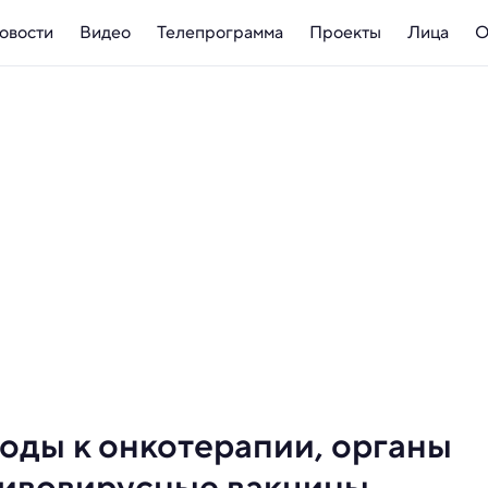
овости
Видео
Телепрограмма
Проекты
Лица
О
оды к онкотерапии, органы
тивовирусные вакцины