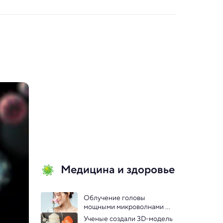
Медицина и здоровье
Облучение головы 
мощными микроволнами 
обостряет обоняние, 
Ученые создали 3D-модель 