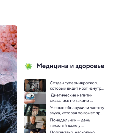
Медицина и здоровье
Создан супермикроскоп, 
который видит мозг изнутри 
без вреда для тканей
 Диетические напитки 
оказались не такими 
безопасными, как считалось
Ученые обнаружили частоту 
звука, которая поможет при 
укачивании
Понедельник — день 
тяжелый даже у 
пенсионеров, выяснили 
Подсчитано, насколько 