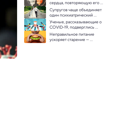
убедились ученые
сердца, повторяющую его 
биение: видео
Супругов чаще объединяет 
один психиатрический 
диагноз, показало 
Ученые, рассказывающие о 
исследование
COVID-19, подверглись 
травле
Неправильное питание 
ускоряет старение — 
выводы ученых