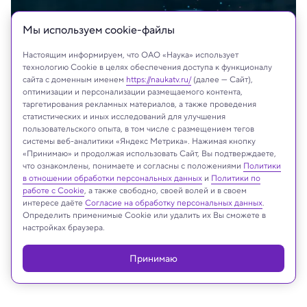
Мы используем сookie-файлы
Настоящим информируем, что ОАО «Наука» использует
технологию Cookie в целях обеспечения доступа к функционалу
сайта с доменным именем
https://naukatv.ru/
(далее — Сайт),
оптимизации и персонализации размещаемого контента,
таргетирования рекламных материалов, а также проведения
статистических и иных исследований для улучшения
пользовательского опыта, в том числе с размещением тегов
системы веб-аналитики «Яндекс Метрика». Нажимая кнопку
«Принимаю» и продолжая использовать Сайт, Вы подтверждаете,
что ознакомлены, понимаете и согласны с положениями
Политики
в отношении обработки персональных данных
и
Политики по
работе с Cookie
, а также свободно, своей волей и в своем
На сайте могут быть использованы материалы
интересе даёте
Согласие на обработку персональных данных
.
Определить применимые Cookie или удалить их Вы сможете в
интернет-ресурсов Facebook и Instagram,
настройках браузера.
владельцем которых является компания Meta
Platforms Inc., запрещённая на территории
Принимаю
Российской Федерации