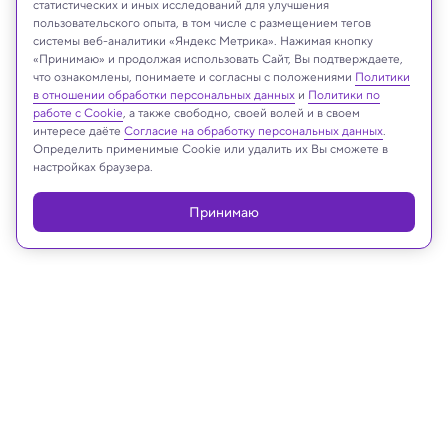
статистических и иных исследований для улучшения
grinny/Shutterstock/FOTODOM
пользовательского опыта, в том числе с размещением тегов
системы веб-аналитики «Яндекс Метрика». Нажимая кнопку
«Принимаю» и продолжая использовать Сайт, Вы подтверждаете,
что ознакомлены, понимаете и согласны с положениями
Политики
в отношении обработки персональных данных
и
Политики по
Реклама
работе с Cookie
, а также свободно, своей волей и в своем
интересе даёте
Согласие на обработку персональных данных
.
Определить применимые Cookie или удалить их Вы сможете в
настройках браузера.
Принимаю
09.03.2025, 09:58
Медицина и здоровье
Сливочное или растительное —
ученые ответили, какое масло