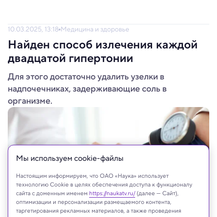
10.03.2025, 13:18
Медицина и здоровье
Найден способ излечения каждой
двадцатой гипертонии
Для этого достаточно удалить узелки в
надпочечниках, задерживающие соль в
организме.
Мы используем сookie-файлы
Настоящим информируем, что ОАО «Наука» использует
технологию Cookie в целях обеспечения доступа к функционалу
сайта с доменным именем
https://naukatv.ru/
(далее — Сайт),
оптимизации и персонализации размещаемого контента,
таргетирования рекламных материалов, а также проведения