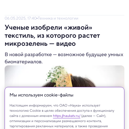
06.05.2025, 17:40
Техника и технологии
Ученые изобрели «живой»
текстиль, из которого растет
микрозелень — видео
В новой разработке — возможное будущее умных
биоматериалов.
Мы используем сookie-файлы
Настоящим информируем, что ОАО «Наука» использует
технологию Cookie в целях обеспечения доступа к функционалу
сайта с доменным именем
https://naukatv.ru/
(далее — Сайт),
оптимизации и персонализации размещаемого контента,
таргетирования рекламных материалов, а также проведения