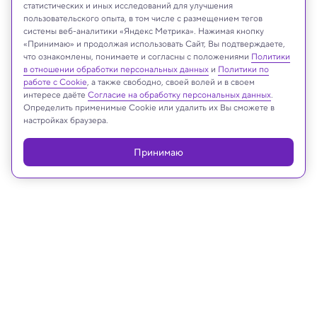
статистических и иных исследований для улучшения
пользовательского опыта, в том числе с размещением тегов
Hybrid Body Lab
системы веб-аналитики «Яндекс Метрика». Нажимая кнопку
«Принимаю» и продолжая использовать Сайт, Вы подтверждаете,
что ознакомлены, понимаете и согласны с положениями
Политики
в отношении обработки персональных данных
и
Политики по
Реклама
работе с Cookie
, а также свободно, своей волей и в своем
интересе даёте
Согласие на обработку персональных данных
.
Определить применимые Cookie или удалить их Вы сможете в
настройках браузера.
Принимаю
06.05.2025, 13:18
Техника и технологии
Во Франции достроили самую
мощную магнитную систему в мире