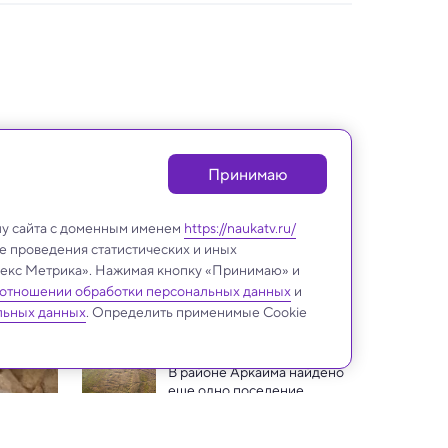
Принимаю
лу сайта с доменным именем
https://naukatv.ru/
е проведения статистических и иных
ндекс Метрика». Нажимая кнопку «Принимаю» и
 отношении обработки персональных данных
и
Археология
льных данных
. Определить применимые Cookie
В районе Аркаима найдено 
еще одно поселение 
бронзового века
В Великом Новгороде 
нашли редкий сребреник 