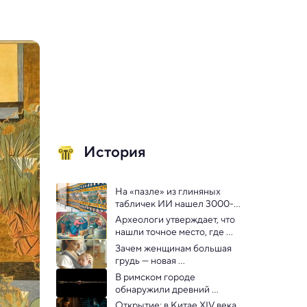
История
На «пазле» из глиняных 
табличек ИИ нашел 3000-
летний гимн Вавилону
Археологи утверждает, что 
нашли точное место, где 
Иисус превратил воду в 
Зачем женщинам большая 
вино
грудь — новая 
эволюционная гипотеза
В римском городе 
обнаружили древний 
хирургический инструмент
Открытие: в Китае XIV века 