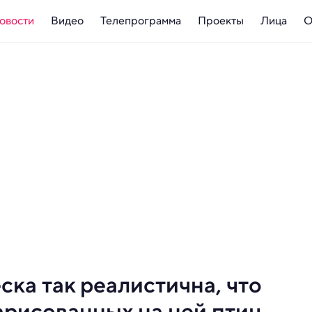
овости
Видео
Телепрограмма
Проекты
Лица
О
ка так реалистична, что
арисованных на ней птиц