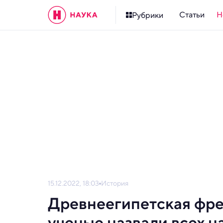
Статьи
Н
Рубрики
15.12.2022, 18:03
История
Древнеегипетская фрес
ученые назвали всех н