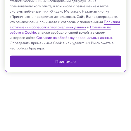
статистических и иных исследований для улучшения
пользовательского опыта, в том числе с размещением тегов
системы веб-аналитики «Яндекс Метрика». Нажимая кнопку
«Принимаю» и продолжая использовать Сайт, Вы подтверждаете,
Júlia D’Oliveira/University of Cambridge
что ознакомлены, понимаете и согласны с положениями
Политики
в отношении обработки персональных данных
и
Политики по
работе с Cookie
, а также свободно, своей волей и в своем
интересе даёте
Согласие на обработку персональных данных
.
Определить применимые Cookie или удалить их Вы сможете в
Реклама
настройках браузера.
Принимаю
14.11.2024, 15:18
Археология