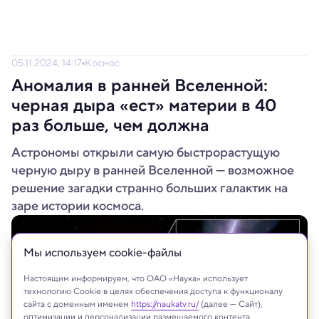
05.11.2024, 14:17
Космос
Аномалия в ранней Вселенной:
черная дыра «ест» материи в 40
раз больше, чем должна
Астрономы открыли самую быстрорастущую
черную дыру в ранней Вселенной — возможное
решение загадки странно больших галактик на
заре истории космоса.
Мы используем сookie-файлы
Настоящим информируем, что ОАО «Наука» использует
технологию Cookie в целях обеспечения доступа к функционалу
сайта с доменным именем
https://naukatv.ru/
(далее — Сайт),
оптимизации и персонализации размещаемого контента,