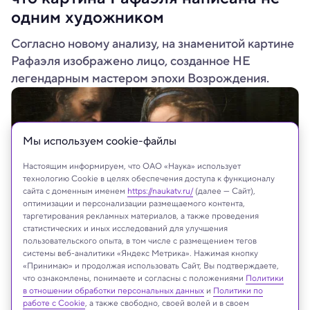
одним художником
Согласно новому анализу, на знаменитой картине
Рафаэля изображено лицо, созданное НЕ
легендарным мастером эпохи Возрождения.
Мы используем сookie-файлы
Настоящим информируем, что ОАО «Наука» использует
технологию Cookie в целях обеспечения доступа к функционалу
сайта с доменным именем
https://naukatv.ru/
(далее — Сайт),
оптимизации и персонализации размещаемого контента,
таргетирования рекламных материалов, а также проведения
статистических и иных исследований для улучшения
пользовательского опыта, в том числе с размещением тегов
системы веб-аналитики «Яндекс Метрика». Нажимая кнопку
«Принимаю» и продолжая использовать Сайт, Вы подтверждаете,
что ознакомлены, понимаете и согласны с положениями
Политики
в отношении обработки персональных данных
и
Политики по
работе с Cookie
, а также свободно, своей волей и в своем
Реклама