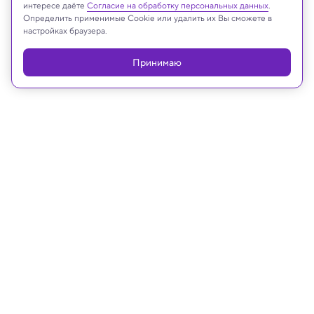
интересе даёте
Согласие на обработку персональных данных
.
Определить применимые Cookie или удалить их Вы сможете в
настройках браузера.
Принимаю
20.12.2023, 18:09
История
Странное послание, спрятанное в
викторианском платье, оказалось
давно утерянным шифром
Знаменитую «криптограмму шелкового платья»
наконец-то расшифровали — секретная
информация была совсем не романтична.