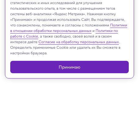
статистических и иных исследований для улучшения
пользовательского опыта, в том числе с размещением тегов
системы веб-аналитики «Яндекс Метрика». Нажимая кнопку
fizkes/Shutterstock/FOTODOM
«Принимаю» и продолжая использовать Сайт, Вы подтверждаете,
что ознакомлены, понимаете и согласны с положениями
Политики
в отношении обработки персональных данных
и
Политики по
работе с Cookie
, а также свободно, своей волей и в своем
интересе даёте
Согласие на обработку персональных данных
.
Реклама
Определить применимые Cookie или удалить их Вы сможете в
настройках браузера.
Принимаю
22.03.2025, 17:54
Биология
Различия в мозге мальчиков и