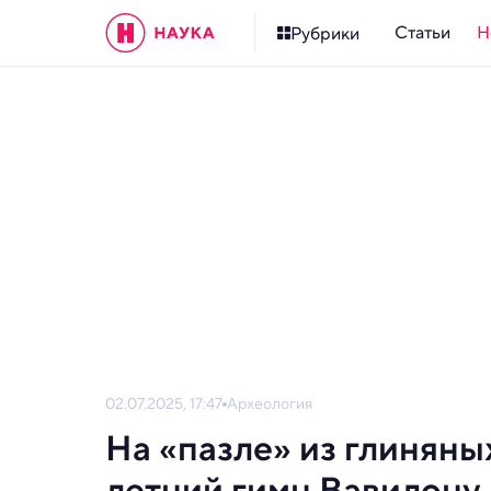
Статьи
Н
Рубрики
02.07.2025, 17:47
Археология
На «пазле» из глинян
летний гимн Вавилону