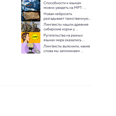
Способности к языкам 
можно увидеть на МРТ: 
китайские ученые
Новая нейросеть 
разгадывает таинственную 
письменность X века из 
Лингвисты нашли древние 
Сингапура
сибирские корни у 
европейских гуннов
Ругательства на разных 
языках мира оказались 
очень похожи — 
Лингвисты выяснили, какие 
исследование
слова мы запоминаем 
быстрее