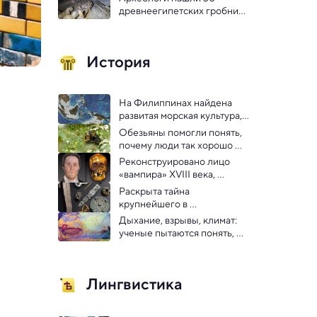
древнеегипетских гробниц 
с мумиями детей и 
родителей
История
На Филиппинах найдена 
развитая морская культура, 
существовавшая 35 000 лет
Обезьяны помогли понять, 
почему люди так хорошо 
усваивают алкоголь
Реконструировано лицо 
«вампира» XVIII века, 
похороненного в 
Раскрыта тайна 
Коннектикуте
крупнейшего в 
Великобритании клада 
Дыхание, взрывы, климат: 
эпохи викингов
ученые пытаются понять, 
почему на самом деле 
разрушается древнейшая 
наскальная живопись
Лингвистика