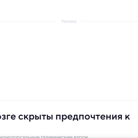
Реклама
озге скрыты предпочтения к
 медиодорсальным таламическим ядром