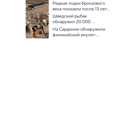
охотничье оружие 
Редкие лодки бронзового 
неандертальцев в Европе
века показали после 13 лет 
реставрации
Шведский рыбак 
обнаружил 20 000 
средневековых  монет, 
На Сардинии обнаружили 
копая червей
финикийский амулет-
скарабей возрастом 3000 
лет