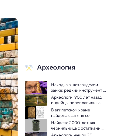
Археология
Находка в шотландском 
замке: редкий инструмент 
парикмахера XIII века
Археологи: 900 лет назад 
индейцы переправили за 
180 км дерево весом в 5 т
В египетском храме 
найдена святыня со 
свидетельствами 
Найдена 2000-летняя 
неизвестных ритуалов
чернильница с остатками 
«невозможных» чернил
Археологи нашли 30 