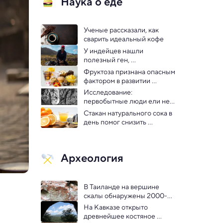
Наука о еде
Ученые рассказали, как 
сварить идеальный кофе
У индейцев нашли 
полезный ген, 
закрепившийся благодаря 
Фруктоза признана опасным 
картофелю
фактором в развитии 
метаболического синдрома
Исследование: 
первобытные люди ели не 
только мясо, но и бобовую 
Стакан натурального сока в 
кашу
день помог снизить 
симптомы депрессии
Археология
В Таиланде на вершине 
скалы обнаружены 2000-
летние петроглифы
На Кавказе открыто 
древнейшее костяное 