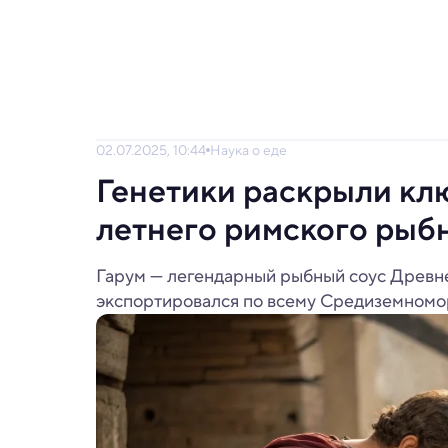
02.07.2025, 10:44
Наука о еде
Генетики раскрыли кл
летнего римского рыб
Гарум — легендарный рыбный соус Древне
экспортировался по всему Средиземномо