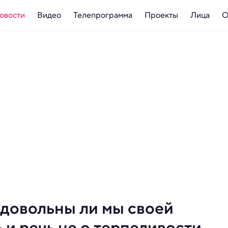
овости
Видео
Телепрограмма
Проекты
Лица
О
, довольны ли мы своей
 и речь не о терпеливости