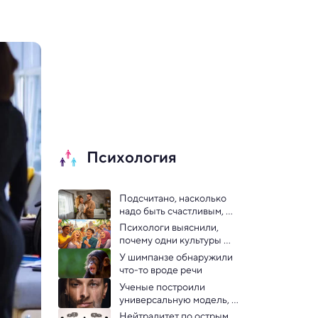
Психология
Подсчитано, насколько 
надо быть счастливым, 
чтобы снизить риск 
Психологи выяснили, 
болезней
почему одни культуры 
смеются чаще других
У шимпанзе обнаружили 
что-то вроде речи
Ученые построили 
универсальную модель, 
описывающую любые 
Нейтралитет по острым 