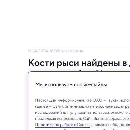
16.04.2024, 18:08
Археология
Кости рыси найдены в
костями собак. У архе
странного соседства
Мы используем сookie-файлы
Это было сделано намеренно.
Настоящим информируем, что ОАО «Наука» исполь
(далее — Сайт), оптимизации и персонализации р
исследований для улучшения пользовательского 
продолжая использовать Сайт, Вы подтверждаете
Политики по работе с Cookie
, а также свободно, 