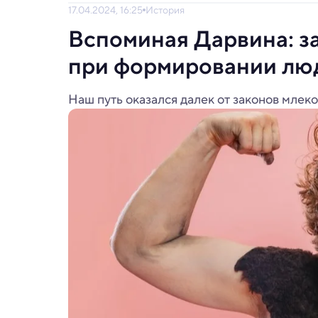
17.04.2024, 16:25
История
Вспоминая Дарвина: з
при формировании лю
Наш путь оказался далек от законов млеко