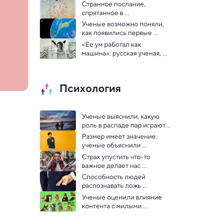
цепную реакцию, которая 
Странное послание, 
произошла 125 тыс. лет 
спрятанное в 
назад 
викторианском платье, 
Ученые возможно поняли, 
оказалось давно утерянным 
как появились первые 
шифром
материки
«Ее ум работал как 
машина»: русская ученая, 
перевернувшая наше 
представление о майя
Психология
Ученые выяснили, какую 
роль в распаде пар играют 
гены
Размер имеет значение: 
ученые объяснили 
эволюцию мужского 
Страх упустить что-то 
полового органа
важное делает нас 
несчастными — 
Способность людей 
исследование
распознавать ложь 
оказалась удивительно 
Ученые оценили влияние 
слабой
контента с милыми 
животными на интернет