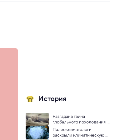
История
Разгадана тайна 
глобального похолодания 
1831 года
Палеоклиматологи 
раскрыли климатическую 