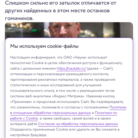
Слишком сильно его затылок отличается от
других найденных в этом месте останков
гомининов.
Мы используем сookie-файлы
Настоящим информируем, что ОАО «Наука» использует
технологию Cookie в целях обеспечения доступа к функционалу
сайта с доменным именем
https://naukatv.ru/
(далее — Сайт),
оптимизации и персонализации размещаемого контента,
таргетирования рекламных материалов, а также проведения
статистических и иных исследований для улучшения
пользовательского опыта, в том числе с размещением тегов
системы веб-аналитики «Яндекс Метрика». Нажимая кнопку
Самый полный скелет австралопитека
«Принимаю» и продолжая использовать Сайт, Вы подтверждаете,
La Trobe University
что ознакомлены, понимаете и согласны с положениями
Политики
в отношении обработки персональных данных
и
Политики по
работе с Cookie
, а также свободно, своей волей и в своем
интересе даёте
Согласие на обработку персональных данных
.
Определить применимые Cookie или удалить их Вы сможете в
Реклама
настройках браузера.