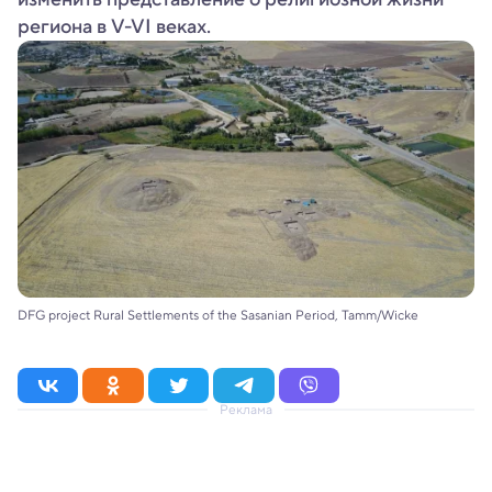
региона в V-VI веках.
DFG project Rural Settlements of the Sasanian Period, Tamm/Wicke
Реклама