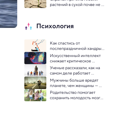
открытие
растений в сухой почве не 
та, о которой вы думаете
Психология
Как спастись от 
послепраздничной хандры 
— советы ученых
Искусственный интеллект 
снижает критическое 
мышление у молодежи — 
Ученые рассказали, как на 
исследование
самом деле работает 
«правило 80/20», или 
Мужчины больше вредят 
принцип Парето
планете, чем женщины — 
исследование
Родительство помогает 
сохранить молодость мозга 
— ученые