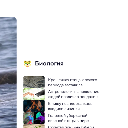
Биология
Крошечная птица юрского 
периода заставила 
пересмотреть эволюцию 
Антропологи: на появление 
хвостов
людей повлияло поедание 
не только мяса, но и 
В пищу неандертальцев 
клубней
входили личинки, 
установило новое 
Головной убор самой 
исследование
опасной птицы в мире 
светится в ультрафиолете — 
Скрытая причина гибели 