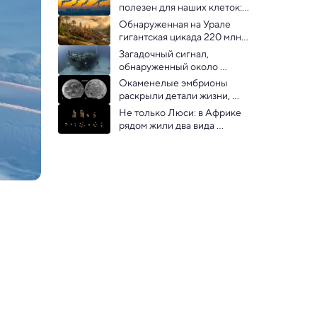
полезен для наших клеток: 
открыт защитный механизм 
Обнаруженная на Урале 
CO₂
гигантская цикада 220 млн 
лет назад пугала хищников 
Загадочный сигнал, 
крыльями
обнаруженный около 
«Титаника» 26 лет назад, 
Окаменелые эмбрионы 
наконец, объяснен
раскрыли детали жизни, 
существовавшей 
Не только Люси: в Африке 
полмиллиарда лет назад
рядом жили два вида 
протолюдей — открытие