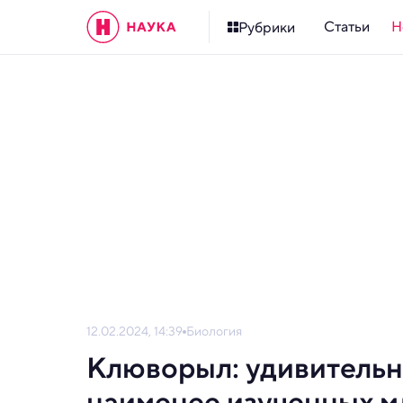
Статьи
Н
Рубрики
12.02.2024, 14:39
Биология
Клюворыл: удивительн
наименее изученных м