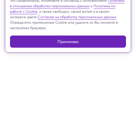
что ознакомлены, понимаете и согласны с положениями
Политики
Реклама
в отношении обработки персональных данных
и
Политики по
работе с Cookie
, а также свободно, своей волей и в своем
интересе даёте
Согласие на обработку персональных данных
.
Определить применимые Cookie или удалить их Вы сможете в
настройках браузера.
Принимаю
04.03.2025, 19:52
Медицина и здоровье
Раскрыт естественный
противозачаточный механизм
Его понимание поможет как в лечении
бесплодия, так и в разработке новых
контрацептивов.