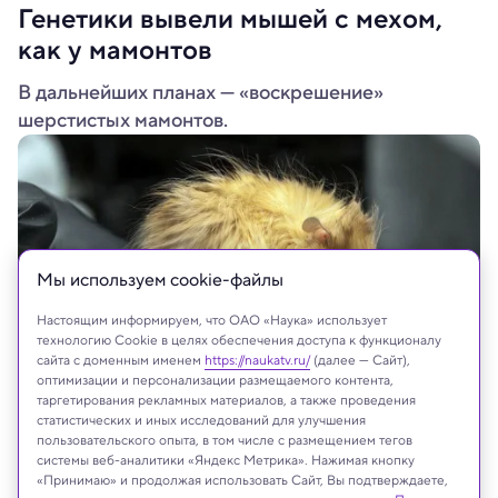
Генетики вывели мышей с мехом,
как у мамонтов
В дальнейших планах — «воскрешение»
шерстистых мамонтов.
Мы используем сookie-файлы
Настоящим информируем, что ОАО «Наука» использует
технологию Cookie в целях обеспечения доступа к функционалу
сайта с доменным именем
https://naukatv.ru/
(далее — Сайт),
оптимизации и персонализации размещаемого контента,
таргетирования рекламных материалов, а также проведения
Colossal Biosciences
статистических и иных исследований для улучшения
пользовательского опыта, в том числе с размещением тегов
системы веб-аналитики «Яндекс Метрика». Нажимая кнопку
«Принимаю» и продолжая использовать Сайт, Вы подтверждаете,