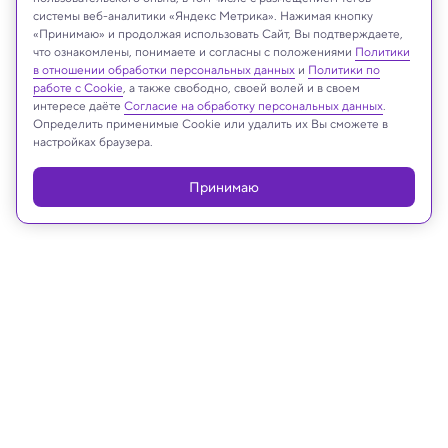
системы веб-аналитики «Яндекс Метрика». Нажимая кнопку
«Принимаю» и продолжая использовать Сайт, Вы подтверждаете,
Gorodenkoff/Shutterstock/FOTODOM
что ознакомлены, понимаете и согласны с положениями
Политики
в отношении обработки персональных данных
и
Политики по
работе с Cookie
, а также свободно, своей волей и в своем
интересе даёте
Согласие на обработку персональных данных
.
Определить применимые Cookie или удалить их Вы сможете в
Реклама
настройках браузера.
Принимаю
18.02.2025, 17:55
Медицина и здоровье
Найден «языковой ген» человека