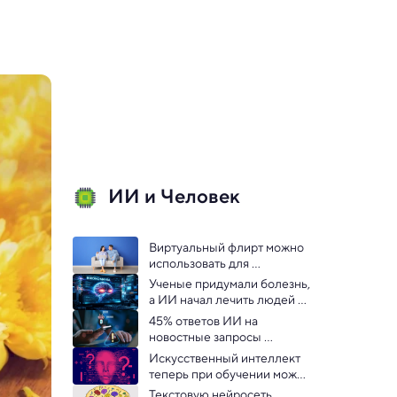
ИИ и Человек
Виртуальный флирт можно 
использовать для 
сохранения верности в 
Ученые придумали болезнь, 
реальных отношениях?
а ИИ начал лечить людей от 
нее: эксперимент
45% ответов ИИ на 
новостные запросы 
содержат ошибки — 
Искусственный интеллект 
выяснили журналисты
теперь при обучении может 
задавать вопросы, как 
Текстовую нейросеть 