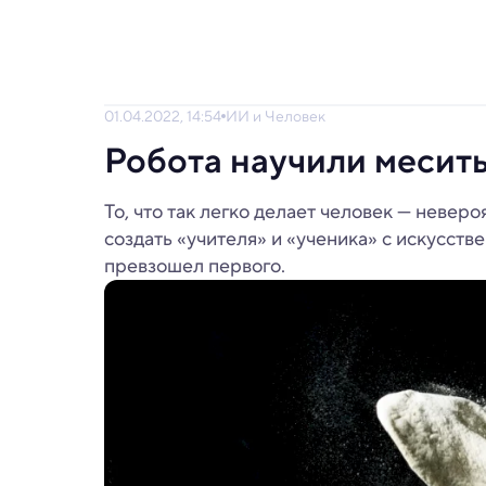
01.04.2022, 14:54
ИИ и Человек
Робота научили месить
То, что так легко делает человек — невер
создать «учителя» и «ученика» с искусств
превзошел первого.