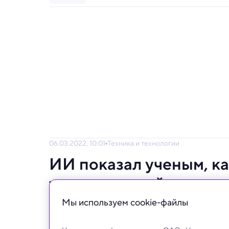
06.03.2022, 10:01
Техника и технологии
ИИ показал ученым, к
термоядерный реакто
Мы используем сookie-файлы
Создана нейросеть, умеющая управлять ток
углеводородов.