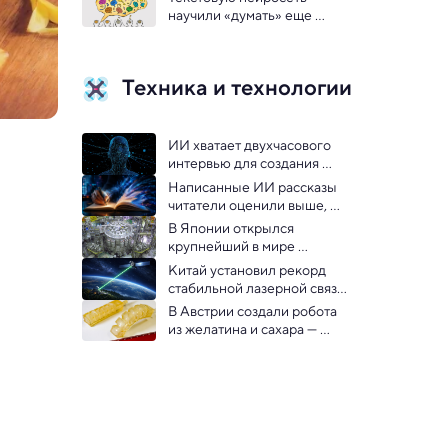
ребенок
научили «думать» еще 
лучше, чтобы избавить от 
расизма и сексизма
Техника и технологии
ИИ хватает двухчасового 
интервью для создания 
полной симуляции личности 
Написанные ИИ рассказы 
человека
читатели оценили выше, 
чем от живых писателей
В Японии открылся 
крупнейший в мире 
экспериментальный 
Китай установил рекорд 
термоядерный реактор
стабильной лазерной связи 
с геостационарным 
В Австрии создали робота 
спутником
из желатина и сахара — 
видео 