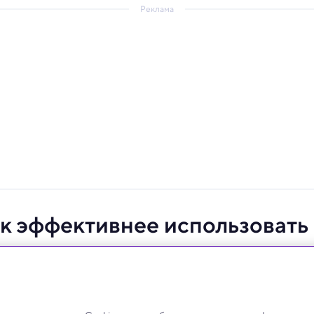
Реклама
ак эффективнее использовать
р
амаком. Это шаг на пути к чистой энергии без