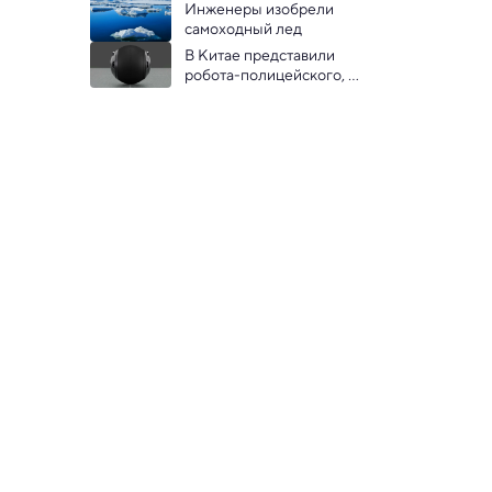
вышли на пикет против 
Инженеры изобрели 
нейросетей
самоходный лед
В Китае представили 
робота-полицейского, 
который может задерживать 
преступников: видео