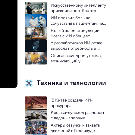
Искусственному интеллекту 
присвоили пол. Как это 
влияет на наше с ним 
ИИ проявил больше 
взаимодействие?
сочувствия к пациентам, чем 
врачи — анализ
Новый шлем стимуляции 
мозга с ИИ обещает 
улучшить концентрацию 
У разработчиков ИИ резко 
внимания
выросла потребность в 
найме философов
Описан «синдром утенка», 
возникающий у 
пользователей Интернета
Техника и технологии
 В Китае создали ИИ-
прокурора
Крошка-луноход размером 
с ладонь впервые 
исследовал Луну
Актеры озвучки и захвата 
движений в Голливуде 