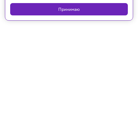
Принимаю
25.09.2025, 14:01
Техника и технологии
Физики придумали, как обойти
принцип неопределенности
Гейзенберга
Важно не просто создавать приборы, а уметь
использовать законы квантовой механики, чтобы
извлекать из них максимум полезной
информации.