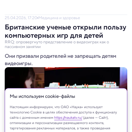
25.04.2026, 17:20
Медицина и здоровье
Британские ученые открыли пользу
компьютерных игр для детей
RRQ: опровергнуто представление о видеоиграх как о
пассивном занятии
Они призвали родителей не запрещать детям
видеоигры.
Мы используем сookie-файлы
Настоящим информируем, что ОАО «Наука» использует
технологию Cookie в целях обеспечения доступа к функционалу
сайта с доменным именем
https://naukatv.ru/
(далее — Сайт),
оптимизации и персонализации размещаемого контента,
таргетирования рекламных материалов, а также проведения