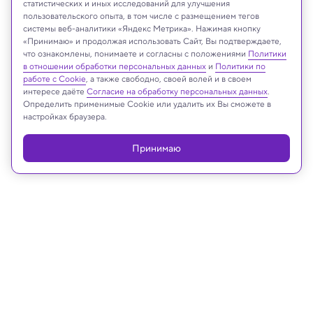
статистических и иных исследований для улучшения
пользовательского опыта, в том числе с размещением тегов
New Africa/Shutterstock/FOTODOM
системы веб-аналитики «Яндекс Метрика». Нажимая кнопку
«Принимаю» и продолжая использовать Сайт, Вы подтверждаете,
что ознакомлены, понимаете и согласны с положениями
Политики
в отношении обработки персональных данных
и
Политики по
работе с Cookie
, а также свободно, своей волей и в своем
Реклама
интересе даёте
Согласие на обработку персональных данных
.
Определить применимые Cookie или удалить их Вы сможете в
настройках браузера.
Принимаю
24.04.2026, 19:23
Медицина и здоровье
Инженеры-медики разработали
ультразвуковую томографию