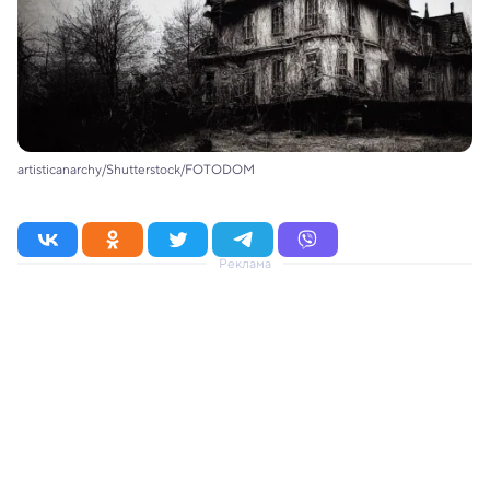
artisticanarchy/Shutterstock/FOTODOM
Реклама