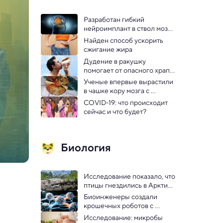
Разработан гибкий 
нейроимплант в ствол мозга 
для восстановления слуха
Найден способ ускорить 
сжигание жира
Дудение в ракушку 
помогает от опасного храпа, 
выяснили врачи
Ученые впервые вырастили 
в чашке кору мозга с 
сосудами
COVID-19: что происходит 
сейчас и что будет? 
Биология
Исследование показало, что 
птицы гнездились в Арктике 
вместе с динозаврами
Биоинженеры создали 
крошечных роботов с 
нервной системой
Исследование: микробы 