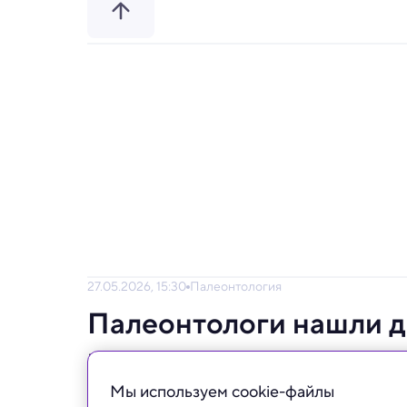
27.05.2026, 15:30
Палеонтология
Палеонтологи нашли д
выглядел как страус
Мы используем сookie-файлы
Ученые описали двуногого беззубого ящер