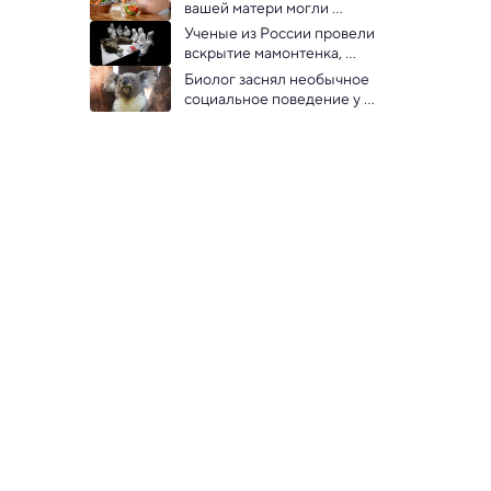
вашей матери могли 
повлиять на развитие 
Ученые из России провели 
вашего мозга
вскрытие мамонтенка, 
сохранившегося в вечной 
Биолог заснял необычное 
мерзлоте
социальное поведение у 
молодых самцов коал