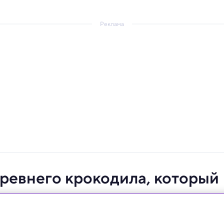
Реклама
ревнего крокодила, который
а, заполнившего важный пробел в истории рептилий.