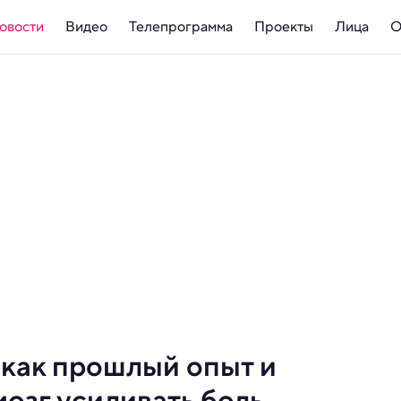
овости
Видео
Телепрограмма
Проекты
Лица
О
 как прошлый опыт и
озг усиливать боль