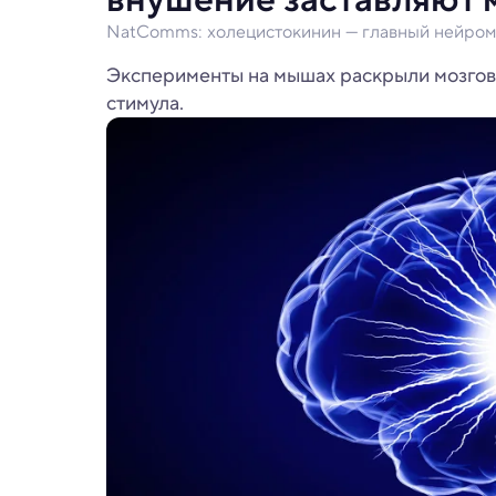
NatComms: холецистокинин — главный нейром
Эксперименты на мышах раскрыли мозгово
стимула.