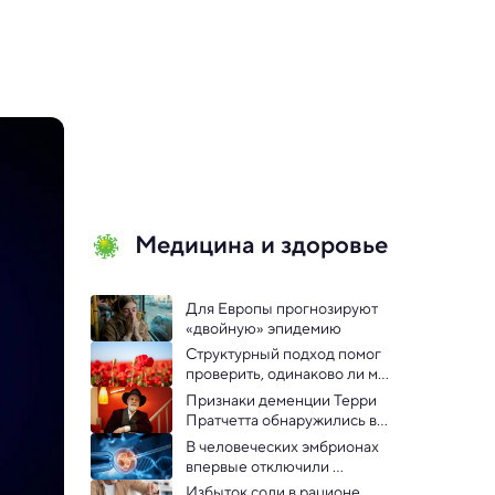
Медицина и здоровье
Для Европы прогнозируют 
«двойную» эпидемию
Структурный подход помог 
проверить, одинаково ли мы 
видим красный цвет
Признаки деменции Терри 
Пратчетта обнаружились в 
его книгах
В человеческих эмбрионах 
впервые отключили 
ключевой ген 
Избыток соли в рационе 