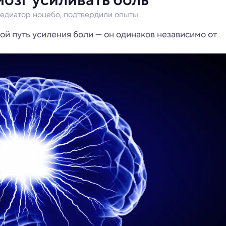
едиатор ноцебо, подтвердили опыты
й путь усиления боли — он одинаков независимо от