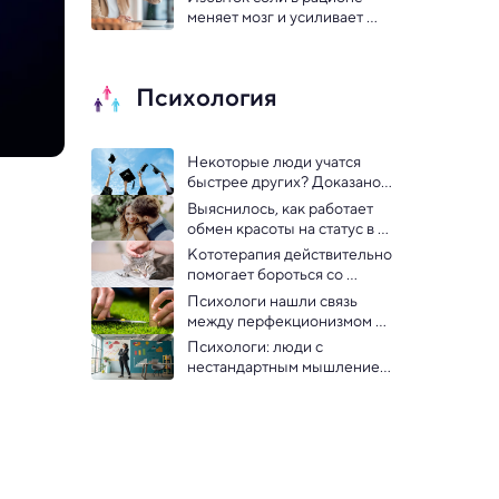
формирования тела 
меняет мозг и усиливает 
тревожность: исследование
Психология
Некоторые люди учатся 
быстрее других? Доказано, 
что это не так
Выяснилось, как работает 
обмен красоты на статус в 
браке
Кототерапия действительно 
помогает бороться со 
стрессом, доказали 
Психологи нашли связь 
психологи
между перфекционизмом и 
болью
Психологи: люди с 
нестандартным мышлением 
— ключ к успеху в бизнесе