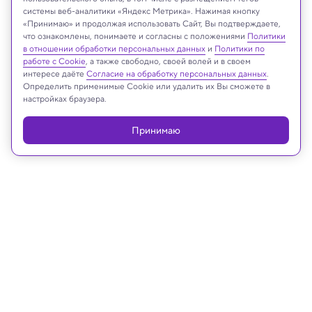
системы веб-аналитики «Яндекс Метрика». Нажимая кнопку
«Принимаю» и продолжая использовать Сайт, Вы подтверждаете,
Shutterstock
что ознакомлены, понимаете и согласны с положениями
Политики
в отношении обработки персональных данных
и
Политики по
работе с Cookie
, а также свободно, своей волей и в своем
интересе даёте
Согласие на обработку персональных данных
.
Определить применимые Cookie или удалить их Вы сможете в
Реклама
настройках браузера.
Принимаю
18.01.2023, 09:00
Будущее
Что будет, если искусственный