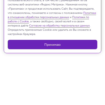
пользовательского опыта, в том числе с размещением тегов
системы веб-аналитики «Яндекс Метрика». Нажимая кнопку
«Принимаю» и продолжая использовать Сайт, Вы подтверждаете,
Shutterstock
что ознакомлены, понимаете и согласны с положениями
Политики
в отношении обработки персональных данных
и
Политики по
работе с Cookie
, а также свободно, своей волей и в своем
интересе даёте
Согласие на обработку персональных данных
.
Определить применимые Cookie или удалить их Вы сможете в
Реклама
настройках браузера.
Принимаю
23.02.2023, 11:00
ИИ и Человек
Неуравновешенность, эгоизм и