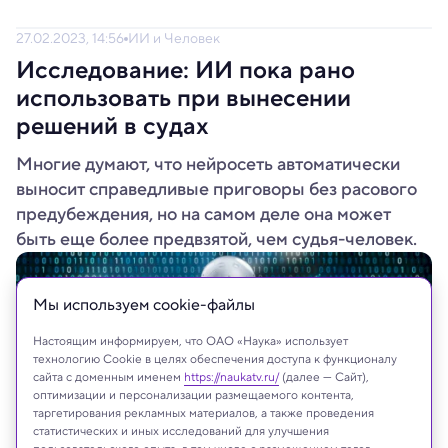
27.02.2023, 14:56
ИИ и Человек
Исследование: ИИ пока рано
использовать при вынесении
решений в судах
Многие думают, что нейросеть автоматически
выносит справедливые приговоры без расового
предубеждения, но на самом деле она может
быть еще более предвзятой, чем судья-человек.
Мы используем сookie-файлы
Настоящим информируем, что ОАО «Наука» использует
технологию Cookie в целях обеспечения доступа к функционалу
сайта с доменным именем
https://naukatv.ru/
(далее — Сайт),
оптимизации и персонализации размещаемого контента,
таргетирования рекламных материалов, а также проведения
статистических и иных исследований для улучшения