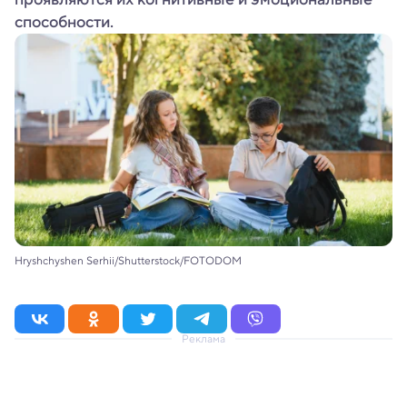
способности.
Hryshchyshen Serhii/Shutterstock/FOTODOM
Реклама