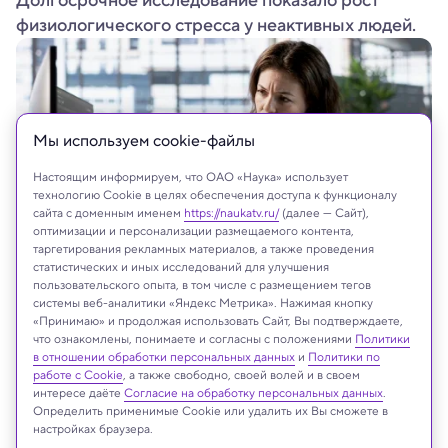
Долгосрочное исследование показало рост
физиологического стресса у неактивных людей.
Мы используем сookie-файлы
Настоящим информируем, что ОАО «Наука» использует
технологию Cookie в целях обеспечения доступа к функционалу
сайта с доменным именем
https://naukatv.ru/
(далее — Сайт),
оптимизации и персонализации размещаемого контента,
таргетирования рекламных материалов, а также проведения
статистических и иных исследований для улучшения
пользовательского опыта, в том числе с размещением тегов
DC Studio/Shutterstock/FOTODOM
системы веб-аналитики «Яндекс Метрика». Нажимая кнопку
«Принимаю» и продолжая использовать Сайт, Вы подтверждаете,
что ознакомлены, понимаете и согласны с положениями
Политики
в отношении обработки персональных данных
и
Политики по
Реклама
работе с Cookie
, а также свободно, своей волей и в своем
интересе даёте
Согласие на обработку персональных данных
.
Определить применимые Cookie или удалить их Вы сможете в
настройках браузера.