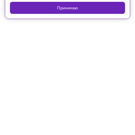
Принимаю
09.02.2026, 09:08
Медицина и здоровье
Ученые: неправильный завтрак
снижает продуктивность на работе
Сладкое и жирное на завтрак может снизить
когнитивные способности и увеличить
сонливость.