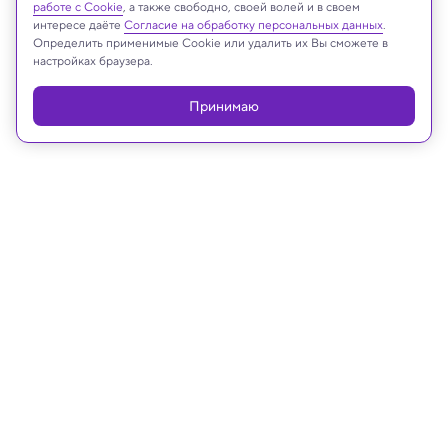
работе с Cookie
, а также свободно, своей волей и в своем
интересе даёте
Согласие на обработку персональных данных
.
Реклама
Определить применимые Cookie или удалить их Вы сможете в
настройках браузера.
Принимаю
11.02.2026, 18:43
Биология
Зачем мяукать и мурлыкать: новое
исследование «речи» кошек
Ученые раскрыли, как жизнь с людьми повлияла
на звуки, которые кошки используют для
общения.