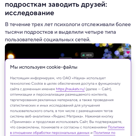
подросткам заводить друзей:
исследование
В течение трех лет психологи отслеживали более
тысячи подростков и выделили четыре типа
пользователей социальных сетей.
Мы используем сookie-файлы
Настоящим информируем, что ОАО «Наука» использует
технологию Cookie в целях обеспечения доступа к функционалу
сайта с доменным именем
https://naukatv.ru/
(далее — Сайт),
оптимизации и персонализации размещаемого контента,
таргетирования рекламных материалов, а также проведения
статистических и иных исследований для улучшения
пользовательского опыта, в том числе с размещением тегов
системы веб-аналитики «Яндекс Метрика». Нажимая кнопку
vectorfusionart/Shutterstock/FOTODOM
«Принимаю» и продолжая использовать Сайт, Вы подтверждаете,
что ознакомлены, понимаете и согласны с положениями
Политики
в отношении обработки персональных данных
и
Политики по