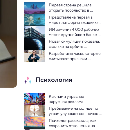
Первая страна решила 
открыть посольство в 
метавселенной
Представлена первая в 
мире платформа «жидких» 
роботов с ИИ: видео
ИИ заменит 4 000 рабочих 
мест в крупнейшем банке 
Юго-Восточной Азии
Новая симуляция показала, 
сколько на орбите 
космического мусора
Разработаны часы, которые 
считывают признаки 
тревоги до ее осознания 
человеком
Психология
Как нами управляет 
наружная реклама 
Пребывание на солнце по 
утрам улучшает сон ночью — 
сомнологи
Психолог рассказала, как 
сохранить отношения на 