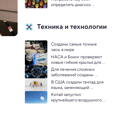
определять диагноз 
больного человека по его 
языку 
Техника и технологии
Созданы самые точные 
часы в мире
НАСА и Боинг проверяют 
новые гибкие крылья для 
экономии топлива: видео
Для лечения сложных 
заболеваний созданы 
имитирующие вирусы 
В США создали тачпад для 
нанокапсулы
языка, заменяющий 
компьютерную мышь: видео
Китай запустил 
крупнейшего воздушного 
змея для выработки 
электроэнергии — видео