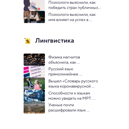
расстоянии
Психологи выяснили, как 
победить страх публичных 
выступлений
Психологи выяснили, как 
имя влияет на успех в 
поиске работы
Лингвистика
Физика магнитов 
объяснила, как 
распространяются слова
Русский язык 
прямолинейнее 
английского
Вышел «Словарь русского 
языка коронавирусной 
эпохи»
Способности к языкам 
можно увидеть на МРТ: 
китайские ученые
Ученые почти 
расшифровали язык 
загадочных предков 
ацтеков