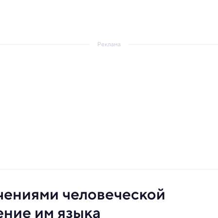
Реклама
чениями человеческой
ение им языка