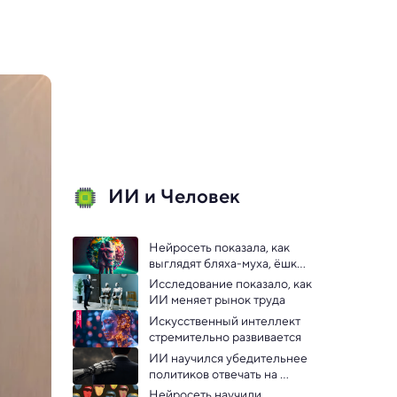
ИИ и Человек
Нейросеть показала, как 
выглядят бляха-муха, ёшкин 
кот и ядрёна вошь
Исследование показало, как 
ИИ меняет рынок труда
Искусственный интеллект 
стремительно развивается
ИИ научился убедительнее 
политиков отвечать на 
вопросы 
Нейросеть научили 