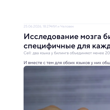
25.06.2026, 18:27
ИИ и Человек
Исследование мозга б
специфичные для кажд
Cell: два языка у билингв объединяют менее 2
И вместе с тем для обоих языков у них общ