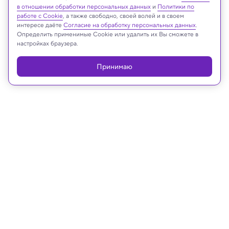
в отношении обработки персональных данных
и
Политики по
Реклама
работе с Cookie
, а также свободно, своей волей и в своем
интересе даёте
Согласие на обработку персональных данных
.
Определить применимые Cookie или удалить их Вы сможете в
настройках браузера.
Принимаю
11.02.2023, 14:20
История
Клад специй со всего мира найден
на затонувшем скандинавском
корабле XV века
В Балтийском море затонуло несметное по тем