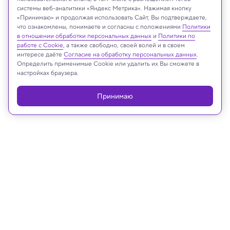
системы веб-аналитики «Яндекс Метрика». Нажимая кнопку
Minister of Economy, Culture and Innovation of Albania
«Принимаю» и продолжая использовать Сайт, Вы подтверждаете,
что ознакомлены, понимаете и согласны с положениями
Политики
в отношении обработки персональных данных
и
Политики по
работе с Cookie
, а также свободно, своей волей и в своем
интересе даёте
Согласие на обработку персональных данных
.
Реклама
Определить применимые Cookie или удалить их Вы сможете в
настройках браузера.
Принимаю
04.09.2025, 09:12
Археология
Генетики раскрыли тайну
происхождения славянских