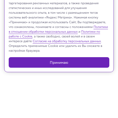
таргетирования рекламных материалов, а также проведения
статистических и иных исследований для улучшения
пользовательского опыта, в том числе с размещением тегов
системы веб-аналитики «Яндекс Метрика». Нажимая кнопку
KieferPix/Shutterstock/FOTODOM
«Принимаю» и продолжая использовать Сайт, Вы подтверждаете,
что ознакомлены, понимаете и согласны с положениями
Политики
в отношении обработки персональных данных
и
Политики по
работе с Cookie
, а также свободно, своей волей и в своем
интересе даёте
Согласие на обработку персональных данных
.
Реклама
Определить применимые Cookie или удалить их Вы сможете в
настройках браузера.
Принимаю
05.06.2026, 21:02
Медицина и здоровье