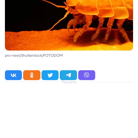
pro-neet/Shutterstock/FOTODOM
Реклама