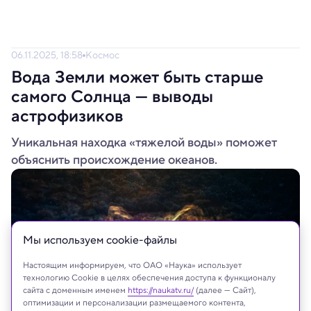
06.11.2025, 18:58
Космос
Вода Земли может быть старше
самого Солнца — выводы
астрофизиков
Уникальная находка «тяжелой воды» поможет
объяснить происхождение океанов.
Мы используем сookie-файлы
Настоящим информируем, что ОАО «Наука» использует
технологию Cookie в целях обеспечения доступа к функционалу
сайта с доменным именем
https://naukatv.ru/
(далее — Сайт),
оптимизации и персонализации размещаемого контента,