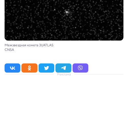
Межзвездная комета 3I/ATLAS
CNSA
Реклама