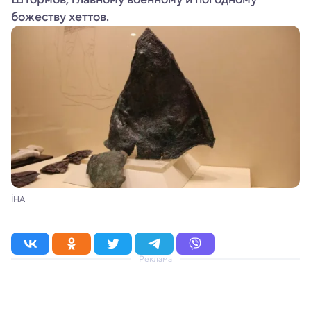
божеству хеттов.
İHA
Реклама