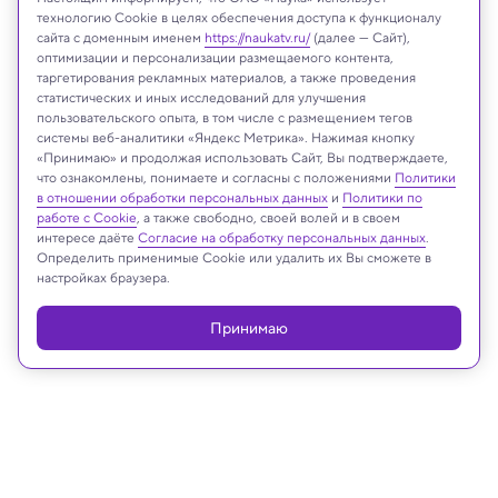
технологию Cookie в целях обеспечения доступа к функционалу
сайта с доменным именем
https://naukatv.ru/
(далее — Сайт),
оптимизации и персонализации размещаемого контента,
таргетирования рекламных материалов, а также проведения
статистических и иных исследований для улучшения
пользовательского опыта, в том числе с размещением тегов
системы веб-аналитики «Яндекс Метрика». Нажимая кнопку
Люди освоили огонь
Craig Williams/British Museum
«Принимаю» и продолжая использовать Сайт, Вы подтверждаете,
что ознакомлены, понимаете и согласны с положениями
Политики
в отношении обработки персональных данных
и
Политики по
работе с Cookie
, а также свободно, своей волей и в своем
интересе даёте
Согласие на обработку персональных данных
.
Реклама
Определить применимые Cookie или удалить их Вы сможете в
настройках браузера.
Принимаю