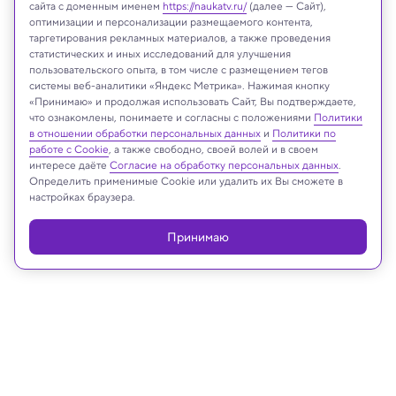
сайта с доменным именем
https://naukatv.ru/
(далее — Сайт),
оптимизации и персонализации размещаемого контента,
таргетирования рекламных материалов, а также проведения
статистических и иных исследований для улучшения
пользовательского опыта, в том числе с размещением тегов
NASA, ESA, CSA and STScI
системы веб-аналитики «Яндекс Метрика». Нажимая кнопку
«Принимаю» и продолжая использовать Сайт, Вы подтверждаете,
что ознакомлены, понимаете и согласны с положениями
Политики
в отношении обработки персональных данных
и
Политики по
Реклама
работе с Cookie
, а также свободно, своей волей и в своем
интересе даёте
Согласие на обработку персональных данных
.
Определить применимые Cookie или удалить их Вы сможете в
настройках браузера.
Принимаю
14.02.2024, 17:59
Космос