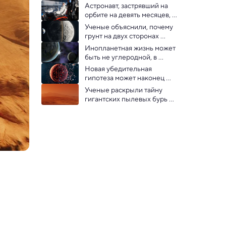
Астронавт, застрявший на 
орбите на девять месяцев, 
ушел в отставку из НАСА
Ученые объяснили, почему 
грунт на двух сторонах 
Луны оказался разным
Инопланетная жизнь может 
быть не углеродной, в 
отличие от земной
Новая убедительная 
гипотеза может наконец 
объяснить, как 
Ученые раскрыли тайну 
сформировалась Земля
гигантских пылевых бурь на 
Марсе