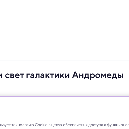
 свет галактики Андромеды
 в музыкальную композицию — процесс, называемый
зует технологию Cookie в целях обеспечения доступа к функциона