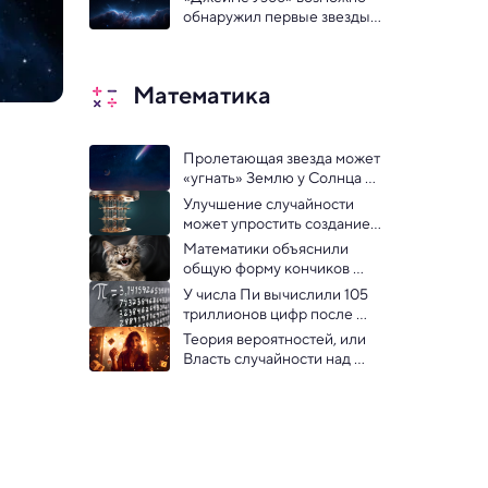
обнаружил первые звезды 
Вселенной
Математика
Пролетающая звезда может 
«угнать» Землю у Солнца — 
теория
Улучшение случайности 
может упростить создание 
более мощных квантовых 
Математики объяснили 
компьютеров
общую форму кончиков 
когтей, клыков и 
У числа Пи вычислили 105 
карандашей
триллионов цифр после 
запятой — это мировой 
Теория вероятностей, или 
рекорд
Власть случайности над 
миром