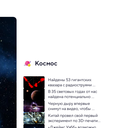
Космос
Найдены 53 гигантских 
квазара с радиоструями 
длиной с 50 Млечных 
В 35 световых годах от нас 
Путей
найдена потенциально 
обитаемая планета
Черную дыру впервые 
снимут на видео, чтобы 
обелить ее репутацию
Китай провел свой первый 
эксперимент по 3D-печати 
металлом в космосе
«Джеймс Уэбб» возможно 