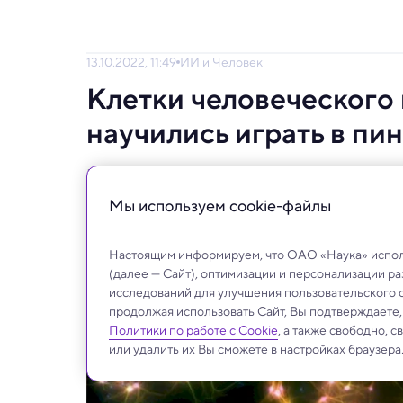
13.10.2022, 11:49
ИИ и Человек
Клетки человеческого 
научились играть в пи
Мини-мозги в виде культуры клеток успеш
Мы используем сookie-файлы
Настоящим информируем, что ОАО «Наука» исполь
(далее — Сайт), оптимизации и персонализации р
исследований для улучшения пользовательского 
продолжая использовать Сайт, Вы подтверждаете
Политики по работе с Cookie
, а также свободно, 
или удалить их Вы сможете в настройках браузера