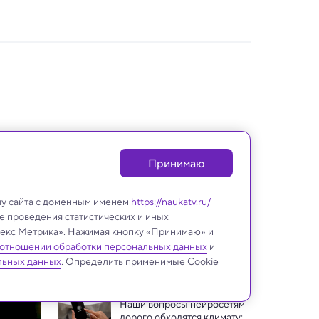
Принимаю
лу сайта с доменным именем
https://naukatv.ru/
е проведения статистических и иных
ндекс Метрика». Нажимая кнопку «Принимаю» и
 отношении обработки персональных данных
и
ИИ и Человек
льных данных
. Определить применимые Cookie
Наши вопросы нейросетям 
дорого обходятся климату: 