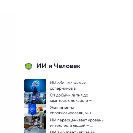
ИИ и Человек
ИИ обошел живых 
соперников в 
стратегическом 
От добычи лития до 
прогнозировании
квантовых лекарств — 
заявлен список топ-
Экономисты 
технологий 2026 года
спрогнозировали, чья 
зарплата вырастет в 
ИИ переоценивает уровень 
результате повсеместного 
интеллекта людей — 
внедрения ИИ
экономисты
ИИ выбирает «друзей и 