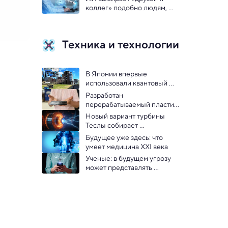
коллег» подобно людям, 
показал эксперимент
Техника и технологии
В Японии впервые 
использовали квантовый 
компьютер для массовой 
Разработан 
связи 6G
перерабатываемый пластик 
прочнее стали, который сам 
Новый вариант турбины 
себя чинит
Теслы собирает 
электричество из воздуха — 
Будущее уже здесь: что 
видео
умеет медицина XXI века  
Ученые: в будущем угрозу 
может представлять 
«отравленный» ИИ