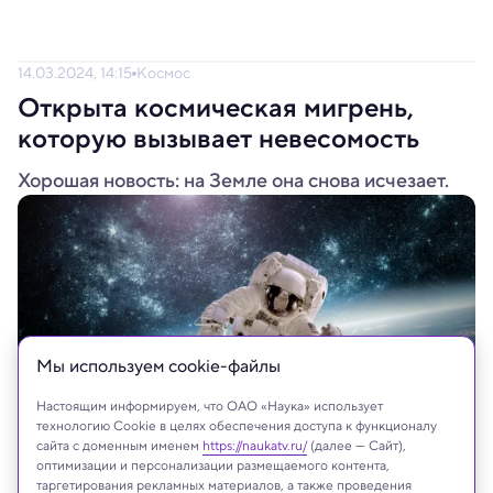
14.03.2024, 14:15
Космос
Открыта космическая мигрень,
которую вызывает невесомость
Хорошая новость: на Земле она снова исчезает.
Мы используем сookie-файлы
Настоящим информируем, что ОАО «Наука» использует
технологию Cookie в целях обеспечения доступа к функционалу
сайта с доменным именем
https://naukatv.ru/
(далее — Сайт),
оптимизации и персонализации размещаемого контента,
Shutterstock.com
таргетирования рекламных материалов, а также проведения