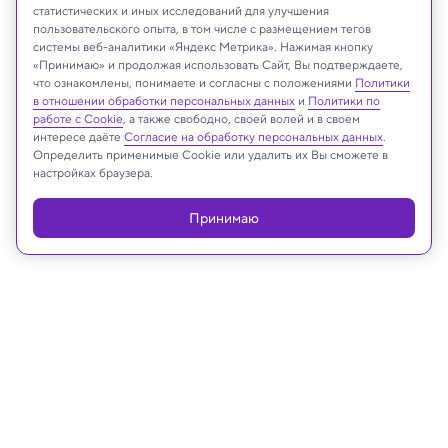
статистических и иных исследований для улучшения
пользовательского опыта, в том числе с размещением тегов
системы веб-аналитики «Яндекс Метрика». Нажимая кнопку
«Принимаю» и продолжая использовать Сайт, Вы подтверждаете,
Реклама
что ознакомлены, понимаете и согласны с положениями
Политики
в отношении обработки персональных данных
и
Политики по
работе с Cookie
, а также свободно, своей волей и в своем
интересе даёте
Согласие на обработку персональных данных
.
Определить применимые Cookie или удалить их Вы сможете в
настройках браузера.
Принимаю
14.03.2024, 12:32
Космос
На Марсе обнаружили еще один
гигантский вулкан
Самый высокий в Солнечной системе вулкан