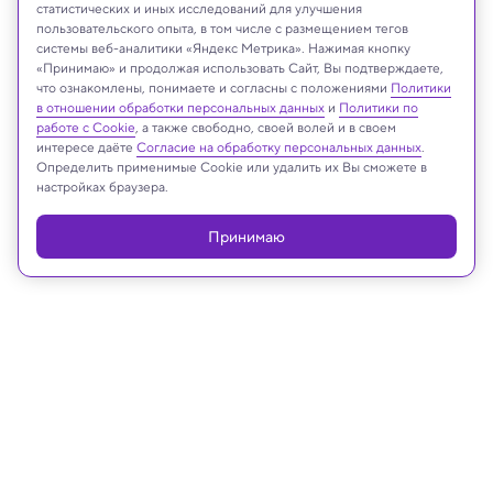
статистических и иных исследований для улучшения
пользовательского опыта, в том числе с размещением тегов
Dr. Edwin Cadena, Universidad del Rosario and STRI
системы веб-аналитики «Яндекс Метрика». Нажимая кнопку
«Принимаю» и продолжая использовать Сайт, Вы подтверждаете,
что ознакомлены, понимаете и согласны с положениями
Политики
в отношении обработки персональных данных
и
Политики по
Реклама
работе с Cookie
, а также свободно, своей волей и в своем
интересе даёте
Согласие на обработку персональных данных
.
Определить применимые Cookie или удалить их Вы сможете в
настройках браузера.
Принимаю
28.11.2023, 16:49
Археология
73 мумии доинкской эпохи,
некоторые с «ложными головами»,