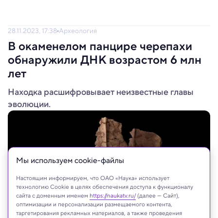
28.11.2023, 17:38
Археология
В окаменелом панцире черепахи
обнаружили ДНК возрастом 6 млн
лет
Находка расшифровывает неизвестные главы
эволюции.
Мы используем сookie-файлы
Настоящим информируем, что ОАО «Наука» использует
технологию Cookie в целях обеспечения доступа к функционалу
сайта с доменным именем
https://naukatv.ru/
(далее — Сайт),
оптимизации и персонализации размещаемого контента,
таргетирования рекламных материалов, а также проведения