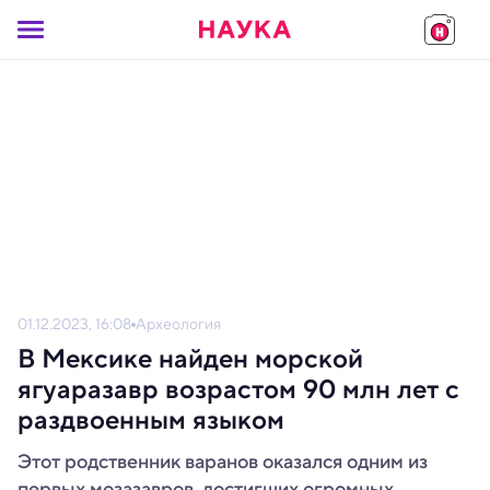
01.12.2023, 16:08
Археология
В Мексике найден морской
ягуаразавр возрастом 90 млн лет с
раздвоенным языком
Этот родственник варанов оказался одним из
первых мозазавров, достигших огромных