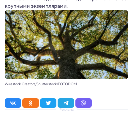
крупными экземплярами.
Wirestock Creators/Shutterstock/FOTODOM
Реклама